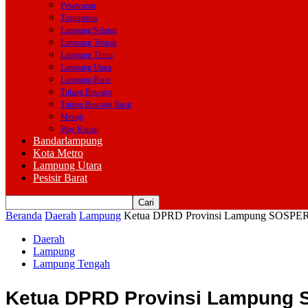
Pesawaran
Tanggamus
Lampung Selatan
Lampung Tengah
Lampung Timur
Lampung Utara
Lampung Barat
Tulang Bawang
Tulang Bawang Barat
Mesuji
Way Kanan
Bandarlampung
Kota Metro
Lampung Utara
Pesisir Barat
Beranda
Daerah
Lampung
Ketua DPRD Provinsi Lampung SOSPERD
Daerah
Lampung
Lampung Tengah
Ketua DPRD Provinsi Lampung 