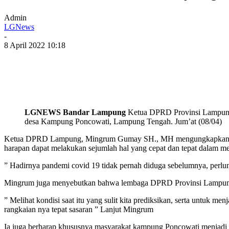
Admin
LGNews
-
8 April 2022 10:18
LGNEWS Bandar Lampung
Ketua DPRD Provinsi Lampung m
desa Kampung Poncowati, Lampung Tengah. Jum’at (08/04)
Ketua DPRD Lampung, Mingrum Gumay SH., MH mengungkapkan peruba
harapan dapat melakukan sejumlah hal yang cepat dan tepat dalam m
” Hadirnya pandemi covid 19 tidak pernah diduga sebelumnya, perlu
Mingrum juga menyebutkan bahwa lembaga DPRD Provinsi Lampung t
” Melihat kondisi saat itu yang sulit kita prediksikan, serta untuk 
rangkaian nya tepat sasaran ” Lanjut Mingrum
Ia juga berharap khususnya masyarakat kampung Poncowati menjadi p