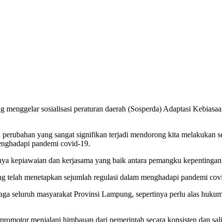
enggelar sosialisasi peraturan daerah (Sosperda) Adaptasi Kebiasaa
han yang sangat signifikan terjadi mendorong kita melakukan seju
enghadapi pandemi covid-19.
nya kepiawaian dan kerjasama yang baik antara pemangku kepentingan
elah menetapkan sejumlah regulasi dalam menghadapi pandemi covi
menjaga seluruh masyarakat Provinsi Lampung, sepertinya perlu alas huk
romotor menjalani himbauan dari pemerintah secara konsisten dan sal