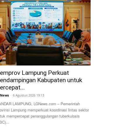
emprov Lampung Perkuat
endampingan Kabupaten untuk
ercepat...
GNews
-
6 Agustus 2026 19:13
ANDAR LAMPUNG, LGNews.com – Pemerintah
ovinsi Lampung memperkuat koordinasi lintas sektor
tuk mempercepat penanggulangan tuberkulosis
BC)...