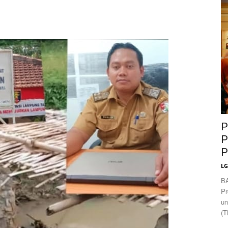
News
P
P
P
L
B
Pr
un
(T