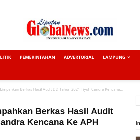
LITIK
PEMERINTAHAN
ADVERTORIAL
LAMPUNG
Liputan
 Limpahkan Berkas Hasil Audit DD Tahun 2021 Tiyuh Candra Kencana...
Global
mpahkan Berkas Hasil Audit
Candra Kencana Ke APH
In