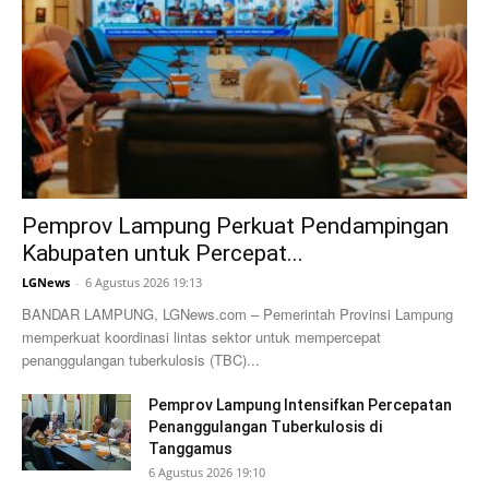
Pemprov Lampung Perkuat Pendampingan
Kabupaten untuk Percepat...
LGNews
-
6 Agustus 2026 19:13
BANDAR LAMPUNG, LGNews.com – Pemerintah Provinsi Lampung
memperkuat koordinasi lintas sektor untuk mempercepat
penanggulangan tuberkulosis (TBC)...
Pemprov Lampung Intensifkan Percepatan
Penanggulangan Tuberkulosis di
Tanggamus
6 Agustus 2026 19:10