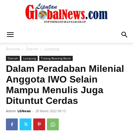
Liputan
Beranda
Daerah
Lampung
Daerah
Lampung
Tulang Bawang Barat
Global
Dalam Peradaban Milenial
Anggota IWO Selain
Mampu Menulis Juga
News
Dituntut Cerdas
Admin
LGNews
-
28 Maret 2022 09:13