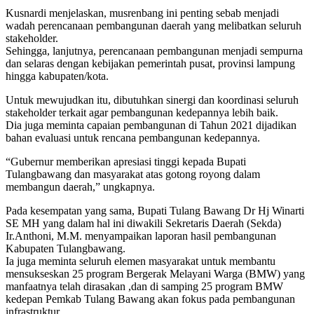
Kusnardi menjelaskan, musrenbang ini penting sebab menjadi
wadah perencanaan pembangunan daerah yang melibatkan seluruh
stakeholder.
Sehingga, lanjutnya, perencanaan pembangunan menjadi sempurna
dan selaras dengan kebijakan pemerintah pusat, provinsi lampung
hingga kabupaten/kota.
Untuk mewujudkan itu, dibutuhkan sinergi dan koordinasi seluruh
stakeholder terkait agar pembangunan kedepannya lebih baik.
Dia juga meminta capaian pembangunan di Tahun 2021 dijadikan
bahan evaluasi untuk rencana pembangunan kedepannya.
“Gubernur memberikan apresiasi tinggi kepada Bupati
Tulangbawang dan masyarakat atas gotong royong dalam
membangun daerah,” ungkapnya.
Pada kesempatan yang sama, Bupati Tulang Bawang Dr Hj Winarti
SE MH yang dalam hal ini diwakili Sekretaris Daerah (Sekda)
Ir.Anthoni, M.M. menyampaikan laporan hasil pembangunan
Kabupaten Tulangbawang.
Ia juga meminta seluruh elemen masyarakat untuk membantu
mensukseskan 25 program Bergerak Melayani Warga (BMW) yang
manfaatnya telah dirasakan ,dan di samping 25 program BMW
kedepan Pemkab Tulang Bawang akan fokus pada pembangunan
infrastruktur.