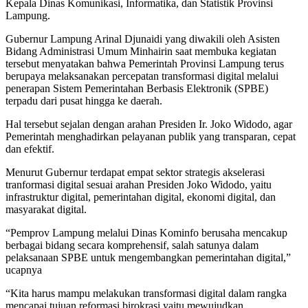
Kepala Dinas Komunikasi, Informatika, dan Statistik Provinsi
Lampung.
Gubernur Lampung Arinal Djunaidi yang diwakili oleh Asisten
Bidang Administrasi Umum Minhairin saat membuka kegiatan
tersebut menyatakan bahwa Pemerintah Provinsi Lampung terus
berupaya melaksanakan percepatan transformasi digital melalui
penerapan Sistem Pemerintahan Berbasis Elektronik (SPBE)
terpadu dari pusat hingga ke daerah.
Hal tersebut sejalan dengan arahan Presiden Ir. Joko Widodo, agar
Pemerintah menghadirkan pelayanan publik yang transparan, cepat
dan efektif.
Menurut Gubernur terdapat empat sektor strategis akselerasi
tranformasi digital sesuai arahan Presiden Joko Widodo, yaitu
infrastruktur digital, pemerintahan digital, ekonomi digital, dan
masyarakat digital.
“Pemprov Lampung melalui Dinas Kominfo berusaha mencakup
berbagai bidang secara komprehensif, salah satunya dalam
pelaksanaan SPBE untuk mengembangkan pemerintahan digital,”
ucapnya
“Kita harus mampu melakukan transformasi digital dalam rangka
mencapai tujuan reformasi birokrasi yaitu mewujudkan