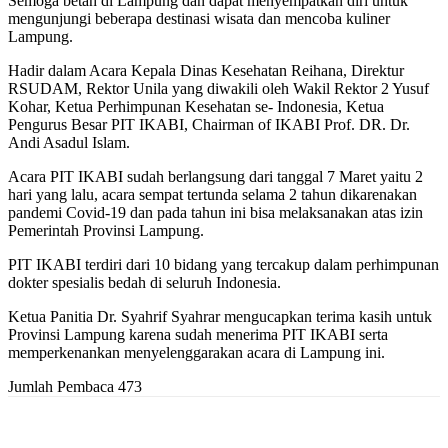
Semoga betah di Lampung dan dapat menyempatkan diri untuk
mengunjungi beberapa destinasi wisata dan mencoba kuliner
Lampung.
Hadir dalam Acara Kepala Dinas Kesehatan Reihana, Direktur
RSUDAM, Rektor Unila yang diwakili oleh Wakil Rektor 2 Yusuf
Kohar, Ketua Perhimpunan Kesehatan se- Indonesia, Ketua
Pengurus Besar PIT IKABI, Chairman of IKABI Prof. DR. Dr.
Andi Asadul Islam.
Acara PIT IKABI sudah berlangsung dari tanggal 7 Maret yaitu 2
hari yang lalu, acara sempat tertunda selama 2 tahun dikarenakan
pandemi Covid-19 dan pada tahun ini bisa melaksanakan atas izin
Pemerintah Provinsi Lampung.
PIT IKABI terdiri dari 10 bidang yang tercakup dalam perhimpunan
dokter spesialis bedah di seluruh Indonesia.
Ketua Panitia Dr. Syahrif Syahrar mengucapkan terima kasih untuk
Provinsi Lampung karena sudah menerima PIT IKABI serta
memperkenankan menyelenggarakan acara di Lampung ini.
Jumlah Pembaca
473