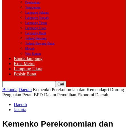
Pesawaran
Tanggamus
Lampung Selatan
Lampung Tengah
Lampung Timur
Lampung Utara
Lampung Barat
Tulang Bawang
Tulang Bawang Barat
Mesuji
Way Kanan
Bandarlampung
Kota Metro
Lampung Utara
Pesisir Barat
Beranda
Daerah
Kemenko Perekonomian dan Kemendagri Dorong
Penguatan Peran BPD Dalam Pemulihan Ekonomi Daerah
Daerah
Jakarta
Kemenko Perekonomian dan