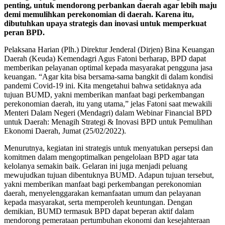
penting, untuk mendorong perbankan daerah agar lebih maju
demi memulihkan perekonomian di daerah. Karena itu,
dibutuhkan upaya strategis dan inovasi untuk memperkuat
peran BPD.
Pelaksana Harian (Plh.) Direktur Jenderal (Dirjen) Bina Keuangan
Daerah (Keuda) Kemendagri Agus Fatoni berharap, BPD dapat
memberikan pelayanan optimal kepada masyarakat pengguna jasa
keuangan. “Agar kita bisa bersama-sama bangkit di dalam kondisi
pandemi Covid-19 ini. Kita mengetahui bahwa setidaknya ada
tujuan BUMD, yakni memberikan manfaat bagi perkembangan
perekonomian daerah, itu yang utama,” jelas Fatoni saat mewakili
Menteri Dalam Negeri (Mendagri) dalam Webinar Financial BPD
untuk Daerah: Menagih Strategi & Inovasi BPD untuk Pemulihan
Ekonomi Daerah, Jumat (25/02/2022).
Menurutnya, kegiatan ini strategis untuk menyatukan persepsi dan
komitmen dalam mengoptimalkan pengelolaan BPD agar tata
kelolanya semakin baik. Gelaran ini juga menjadi peluang
mewujudkan tujuan dibentuknya BUMD. Adapun tujuan tersebut,
yakni memberikan manfaat bagi perkembangan perekonomian
daerah, menyelenggarakan kemanfaatan umum dan pelayanan
kepada masyarakat, serta memperoleh keuntungan. Dengan
demikian, BUMD termasuk BPD dapat beperan aktif dalam
mendorong pemerataan pertumbuhan ekonomi dan kesejahteraan