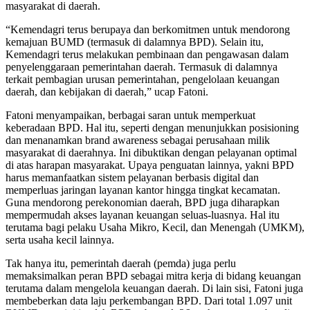
masyarakat di daerah.
“Kemendagri terus berupaya dan berkomitmen untuk mendorong
kemajuan BUMD (termasuk di dalamnya BPD). Selain itu,
Kemendagri terus melakukan pembinaan dan pengawasan dalam
penyelenggaraan pemerintahan daerah. Termasuk di dalamnya
terkait pembagian urusan pemerintahan, pengelolaan keuangan
daerah, dan kebijakan di daerah,” ucap Fatoni.
Fatoni menyampaikan, berbagai saran untuk memperkuat
keberadaan BPD. Hal itu, seperti dengan menunjukkan posisioning
dan menanamkan brand awareness sebagai perusahaan milik
masyarakat di daerahnya. Ini dibuktikan dengan pelayanan optimal
di atas harapan masyarakat. Upaya penguatan lainnya, yakni BPD
harus memanfaatkan sistem pelayanan berbasis digital dan
memperluas jaringan layanan kantor hingga tingkat kecamatan.
Guna mendorong perekonomian daerah, BPD juga diharapkan
mempermudah akses layanan keuangan seluas-luasnya. Hal itu
terutama bagi pelaku Usaha Mikro, Kecil, dan Menengah (UMKM),
serta usaha kecil lainnya.
Tak hanya itu, pemerintah daerah (pemda) juga perlu
memaksimalkan peran BPD sebagai mitra kerja di bidang keuangan
terutama dalam mengelola keuangan daerah. Di lain sisi, Fatoni juga
membeberkan data laju perkembangan BPD. Dari total 1.097 unit