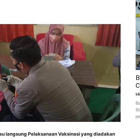
News
B
C
L
Ba
St
pe
jau langsung Pelaksanaan Vaksinasi yang diadakan