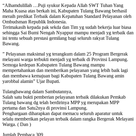
“Alhamdulillah …Puji syukur Kepada Allah SWT Tuhan Yang
Maha Kuasa atas berkah ini, Kabupaten Tulang Bawang berhasil
meraih predikat Terbaik dalam Kepatuhan Standard Pelayanan oleh
Ombudsman Republik Indonesia.
Terimakasih kepada pak sekda dan Tim yg sudah bekerja luar biasa
sehingga Sai Bumi Nengah Nyappur mampu menjadi yg terbaik dan
ini tentu sebuah prestasi gemilang bagi seluruh rakyat Tulang
Bawang.
” Pelayanan maksimal yg terangkum dalam 25 Program Bergerak
melayani warga terbukti menjadi yg terbaik di Provinsi Lampung.
Semoga kedepan Kabupaten Tulang Bawang mampu
mempertahankan dan memberikan pelayanan yang lebih baik lagi
dan membawa kemajuan bagi Kabupaten Tulang Bawang amin
yarobbal alamin” Ujar Bupati.
Tulangbawang dalam Sambutannya,
Salah satu bukti pemberian pelayanan terbaik dilakukan Pemkab
Tulang bawang dg telah berdirinya MPP yg merupakan MPP
pertama dan Satu2nya di provinsi Lampung.
Penghargaan diharapkan dapat memacu seluruh aparatur untuk
selalu memberikan pelayan terbaik dalam rangka Bergerak Melayani
Warga. ( Dan )
Jumlah Pembaca
309