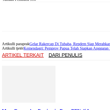
Artikulli paraprak
Gelar Rakercap Di Tubaba, Repdem Siap Merahka
Artikulli tjetër
Kemendagri: Pemprov Papua Telah Siapkan Anggaran
ARTIKEL TERKAIT
DARI PENULIS