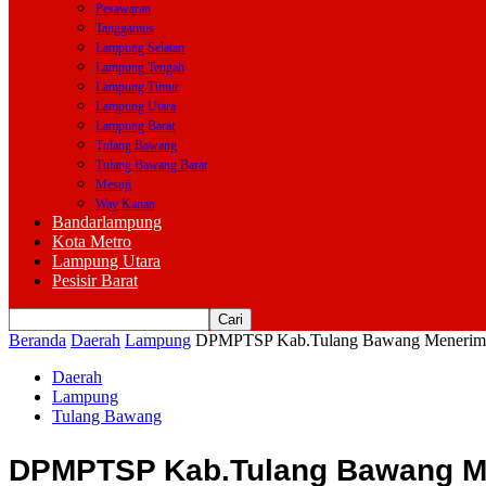
Pesawaran
Tanggamus
Lampung Selatan
Lampung Tengah
Lampung Timur
Lampung Utara
Lampung Barat
Tulang Bawang
Tulang Bawang Barat
Mesuji
Way Kanan
Bandarlampung
Kota Metro
Lampung Utara
Pesisir Barat
Beranda
Daerah
Lampung
DPMPTSP Kab.Tulang Bawang Menerim
Daerah
Lampung
Tulang Bawang
DPMPTSP Kab.Tulang Bawang M