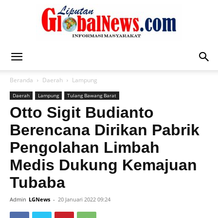
Liputan
Beranda
Daerah
Lampung
Daerah
Lampung
Tulang Bawang Barat
Global
Otto Sigit Budianto
Berencana Dirikan Pabrik
Pengolahan Limbah
News
Medis Dukung Kemajuan
Tubaba
Admin
LGNews
-
20 Januari 2022 09:24