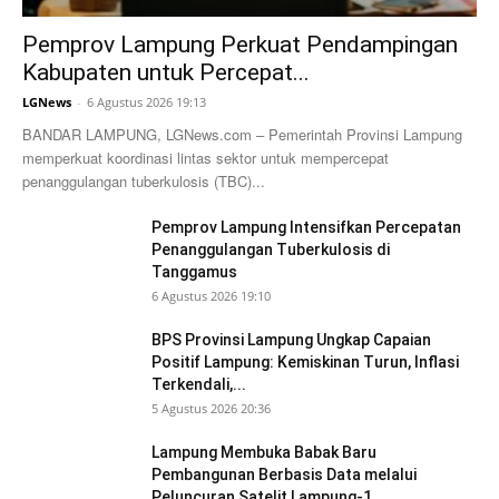
Pemprov Lampung Perkuat Pendampingan
Kabupaten untuk Percepat...
LGNews
-
6 Agustus 2026 19:13
BANDAR LAMPUNG, LGNews.com – Pemerintah Provinsi Lampung
memperkuat koordinasi lintas sektor untuk mempercepat
penanggulangan tuberkulosis (TBC)...
Pemprov Lampung Intensifkan Percepatan
Penanggulangan Tuberkulosis di
Tanggamus
6 Agustus 2026 19:10
BPS Provinsi Lampung Ungkap Capaian
Positif Lampung: Kemiskinan Turun, Inflasi
Terkendali,...
5 Agustus 2026 20:36
Lampung Membuka Babak Baru
Pembangunan Berbasis Data melalui
Peluncuran Satelit Lampung-1...