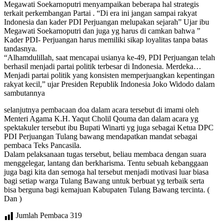
Megawati Soekarnoputri menyampaikan beberapa hal strategis
terkait perkembangan Partai . “Di era ini jangan sampai rakyat
Indonesia dan kader PDI Perjuangan melupakan sejarah” Ujar ibu
Megawati Soekarnoputri dan juga yg harus di camkan bahwa ”
Kader PDI- Perjuangan harus memiliki sikap loyalitas tanpa batas
tandasnya.
“Alhamdulillah, saat mencapai usianya ke-49, PDI Perjuangan telah
berhasil menjadi partai politik terbesar di Indonesia. Merdeka…
Menjadi partai politik yang konsisten memperjuangkan kepentingan
rakyat kecil,” ujar Presiden Republik Indonesia Joko Widodo dalam
sambutannya
selanjutnya pembacaan doa dalam acara tersebut di imami oleh
Menteri Agama K.H. Yaqut Cholil Qouma dan dalam acara yg
spektakuler tersebut ibu Bupati Winarti yg juga sebagai Ketua DPC
PDI Perjuangan Tulang bawang mendapatkan mandat sebagai
pembaca Teks Pancasila.
Dalam pelaksanaan tugas tersebut, beliau membaca dengan suara
menggelegar, lantang dan berkharisma. Tentu sebuah kebanggaan
juga bagi kita dan semoga hal tersebut menjadi motivasi luar biasa
bagi setiap warga Tulang Bawang untuk berbuat yg terbaik serta
bisa berguna bagi kemajuan Kabupaten Tulang Bawang tercinta. (
Dan )
Jumlah Pembaca
319