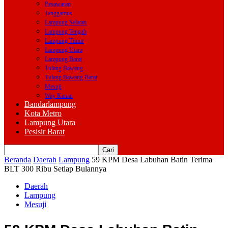
Pesawaran
Tanggamus
Lampung Selatan
Lampung Tengah
Lampung Timur
Lampung Utara
Lampung Barat
Tulang Bawang
Tulang Bawang Barat
Mesuji
Way Kanan
Bandarlampung
Kota Metro
Lampung Utara
Pesisir Barat
Beranda
Daerah
Lampung
59 KPM Desa Labuhan Batin Terima
BLT 300 Ribu Setiap Bulannya
Daerah
Lampung
Mesuji