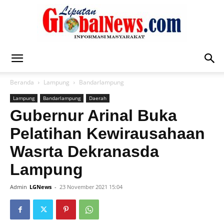
Liputan
Beranda
Lampung
Bandarlampung
Lampung
Bandarlampung
Daerah
Global
Gubernur Arinal Buka
Pelatihan Kewirausahaan
Wasrta Dekranasda
News
Lampung
Admin
LGNews
-
23 November 2021 15:04