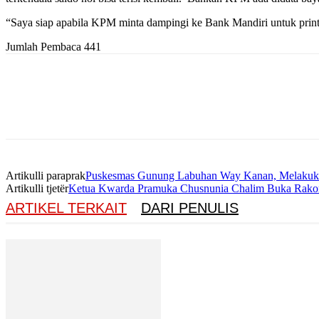
“Saya siap apabila KPM minta dampingi ke Bank Mandiri untuk print o
Jumlah Pembaca
441
Artikulli paraprak
Puskesmas Gunung Labuhan Way Kanan, Melakuka
Artikulli tjetër
Ketua Kwarda Pramuka Chusnunia Chalim Buka Rakor 
ARTIKEL TERKAIT
DARI PENULIS