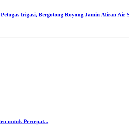
etugas Irigasi, Bergotong Royong Jamin Aliran Air
 untuk Percepat...