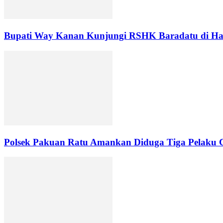
Bupati Way Kanan Kunjungi RSHK Baradatu di Har
Polsek Pakuan Ratu Amankan Diduga Tiga Pelaku C