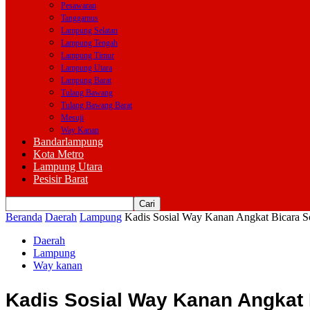
Pesawaran
Tanggamus
Lampung Selatan
Lampung Tengah
Lampung Timur
Lampung Utara
Lampung Barat
Tulang Bawang
Tulang Bawang Barat
Mesuji
Way Kanan
Bandarlampung
Kota Metro
Lampung Utara
Pesisir Barat
Beranda
Daerah
Lampung
Kadis Sosial Way Kanan Angkat Bicara 
Daerah
Lampung
Way kanan
Kadis Sosial Way Kanan Angkat 