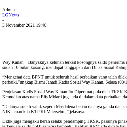
Admin
LGNews
-
3 November 2021 19:46
Way Kanan – Banyaknya keluhan terkait kosongnya saldo penerim
sudah 10 bulan kosong, mendapat tanggapan dari Dinas Sosial Kab
“Mengenai data BPNT untuk seluruh hasil perbaikan yang telah dilaku
perbaiki,”ungkap Bismi Janadi Kadis Sosial Way Kanan, Selasa (03/1
Penjelasan Kadis Sosial Way Kanan Itu Diperkuat pula oleh TKSK K
Kemudian atas nama Elis Midarti juga ada di dalam data perbaikan da
“Datanya sudah valid, seperti Masdalena beliau datanya ganda dan su
NIK acuan kita KTP KPM tersebut,” jelasnya.
Didik juga mengaku heran selaku pendamping TKSK, pasalnya piha
terkendala saldo nol bisa terisi kembali. Bahkan KPM ada didata bay