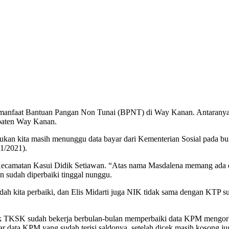
a manfaat Bantuan Pangan Non Tunai (BPNT) di Way Kanan. Antaran
upaten Way Kanan.
kan kita masih menunggu data bayar dari Kementerian Sosial pada bula
1/2021).
ecamatan Kasui Didik Setiawan. “Atas nama Masdalena memang ada di 
n sudah diperbaiki tinggal nunggu.
dah kita perbaiki, dan Elis Midarti juga NIK tidak sama dengan KTP s
k TKSK sudah bekerja berbulan-bulan memperbaiki data KPM mengorb
ar data KPM yang sudah terisi saldonya, setelah dicek masih kosong ju