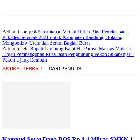
Artikulli paraprak
Pemantauan Virtual Dirjen Bina Pemdes pada
Pilkades Serentak 2021 untuk Kabupaten Bandung, Bolaang
Mongondow Utara dan Seram Bagian Barat
Artikulli tjetër
Bupati Lampung Barat Hi. Parosil Mabsus Mabsus
Tinjau Pembangunan Ruas Jalan Penghubung Pekon Sukabanjar –
Pekon Ujung Rembun
ARTIKEL TERKAIT
DARI PENULIS
Kampud Sorot Dana BOS Rp 4,4 Milyar SMKN 1