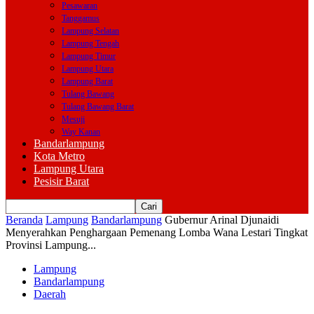
Pesawaran
Tanggamus
Lampung Selatan
Lampung Tengah
Lampung Timur
Lampung Utara
Lampung Barat
Tulang Bawang
Tulang Bawang Barat
Mesuji
Way Kanan
Bandarlampung
Kota Metro
Lampung Utara
Pesisir Barat
Beranda
Lampung
Bandarlampung
Gubernur Arinal Djunaidi
Menyerahkan Penghargaan Pemenang Lomba Wana Lestari Tingkat
Provinsi Lampung...
Lampung
Bandarlampung
Daerah