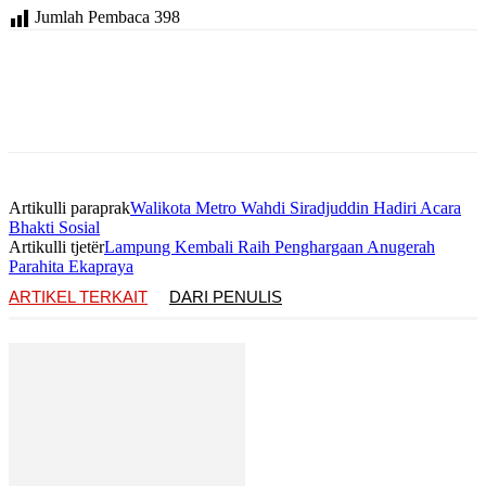
Jumlah Pembaca
398
Artikulli paraprak
Walikota Metro Wahdi Siradjuddin Hadiri Acara
Bhakti Sosial
Artikulli tjetër
Lampung Kembali Raih Penghargaan Anugerah
Parahita Ekapraya
ARTIKEL TERKAIT
DARI PENULIS