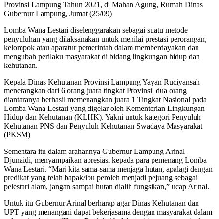
Provinsi Lampung Tahun 2021, di Mahan Agung, Rumah Dinas
Gubernur Lampung, Jumat (25/09)
Lomba Wana Lestari diselenggarakan sebagai suatu metode
penyuluhan yang dilaksanakan untuk menilai prestasi perorangan,
kelompok atau aparatur pemerintah dalam memberdayakan dan
mengubah perilaku masyarakat di bidang lingkungan hidup dan
kehutanan.
Kepala Dinas Kehutanan Provinsi Lampung Yayan Ruciyansah
menerangkan dari 6 orang juara tingkat Provinsi, dua orang
diantaranya berhasil memenangkan juara 1 Tingkat Nasional pada
Lomba Wana Lestari yang digelar oleh Kementerian Lingkungan
Hidup dan Kehutanan (KLHK). Yakni untuk kategori Penyuluh
Kehutanan PNS dan Penyuluh Kehutanan Swadaya Masyarakat
(PKSM)
Sementara itu dalam arahannya Gubernur Lampung Arinal
Djunaidi, menyampaikan apresiasi kepada para pemenang Lomba
Wana Lestari. “Mari kita sama-sama menjaga hutan, apalagi dengan
predikat yang telah bapak/ibu peroleh menjadi pejuang sebagai
pelestari alam, jangan sampai hutan dialih fungsikan,” ucap Arinal.
Untuk itu Gubernur Arinal berharap agar Dinas Kehutanan dan
UPT yang menangani dapat bekerjasama dengan masyarakat dalam