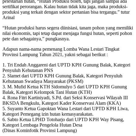
pelestarian hutan, “Hutan Produksi boleh, tapi jangan sampai ada
sertifikat perorangan. Kalau hutan tidak kita jaga, maka produksi-
produksi yang terkait dengan sektor pertanian bisa tergangu.” tutur
Arinal
“Hutan produksi harus segera diinisiasi, tanam pohon yang memiliki
nilai ekonomis, tapi tetap dapat menjaga fungsi hutan, seperti pohon
pete dan sebagainya,” pungkasnya.
Adapun nama-nama pemenang Lomba Wana Lestari Tingkat
Provinsi Lampung Tahun 2021, yakni sebagai berikut :
1. Tri Endah Anggareni dari UPTD KPH Gunung Balak, Kategori
Penyuluh Kehutanan PNS
2. Slamet dari UPTD KPH Gunung Balak, Kategori Penyuluh
Kehutanan Swadaya Masyarakat (PKSM)
3. M. Mufid Ketua KTH Sidomulyo 5 dari UPTD KPH Gunung
Balak, Kategori Kelompok Tani Hutan (KTH)
4. Rona Fitri Kartiniyadi, S.Pd. dari Seksi Konservasi Wilayah III
BKSDA Bengkulu, Kategori Kader Konservasi Alam (KKA)
5. Suyanto Ketua Gapoktan Wana Lestari dari UPTD KPH Liwa,
Kategori Pemegang izin hutan kemasyarakatan.
6. Sabto Ketua LPHD Totoharjo dari UPTD KPH Way Pisang,
Kategori Lembaga Pengelola Hutan Desa
(Dinas Kominfotik Provinsi Lampung)