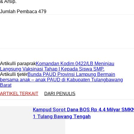
& Arsip.
Jumlah Pembaca
479
Artikulli paraprak
Komandan Kodim 0422/LB Meninjau
Langsung Vaksinasi Tahap I Kepada Siswa SMP.
Artikulli tjetër
Bunda PAUD Provinsi Lampung Bermain
bersama anak – anak PAUD di Kabupaten Tulangbawang
Barat
ARTIKEL TERKAIT
DARI PENULIS
Kampud Sorot Dana BOS Rp 4,4 Milyar SMK
1 Tulang Bawang Tengah