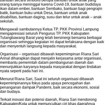
bantuan secara simbolis berupa bantuan untuk anak yang
orang tuanya meninggal karena Covid-19, bantuan budidaya
ikan dalam ember, bantuan Sembako, bantuan bagi pengrajin
batik, bantuan buku untuk Desa, bantuan untuk anak
disabilitas, bantuan daging, susu dan telur untuk anak – anak
sekolah.
Mengawali sambutannya Ketua TP. PKK Provinsi Lampung
mengapresiasi seluruh Pengurus TP. PKK Kabupaten
Tulangbawang Barat yang telah bersinergi bersama berbagai
organisasi sehingga kegiatan ini dapat terlaksana dengan baik
dan menyentuh langsung kepada masyarakat.
Organisasi – organisasi dibawah kepemimpinan Riana Sari
Arinal diharapkan dapat menjalin kerjasama antar organisasi,
membantu pemerintah dalam pembangunan daerah dan
menunjukkan karyanya kepada masyarakat dengan tindakan
nyata seperti pada hari ini.
Menurut Riana Sari, Saat ini seluruh organisasi dibawah
kepemimpinannya fokus pada upaya pencegahan dan
penanganan dampak Pandemi, baik secara ekonomi, sosial
dan budaya.
Terkait inovasi dan potensi daerah, Riana Sari mendorong
Kabupaten/Kota untuk memunculkan ciri khas daerahnya