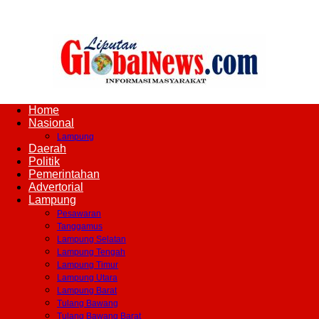
Home
Liputan
Nasional
Lampung
Daerah
Politik
Pemerintahan
Global
Advertorial
Lampung
Pesawaran
Tanggamus
Lampung Selatan
News
Lampung Tengah
Lampung Timur
Lampung Utara
Lampung Barat
Tulang Bawang
Tulang Bawang Barat