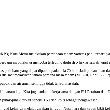
P3) Kota Metro melakukan percobaan tanam varietas padi terbaru yang
rdana ini pihaknya mencoba terlebih dahulu di 5 hektar sawah yang 
s padi baru yang dapat dipanen pada usia 70 hari. Jadi persawahan da
kata dia saat melakukan tanam perdana masa tanam (MT) III, Rabu, 22 S
upuk dan air aman sehingga tidak terjadi masalah.
dah tanam lagi. Kita juga sudah bekerjasama dengan PU Perairan dan 
 pihak-pihak terkait seperti TNI dan Polri sebagai pengawasan.
izi keluarga melalui gerakan tangguh Nusantara dan kebun bibit kelu