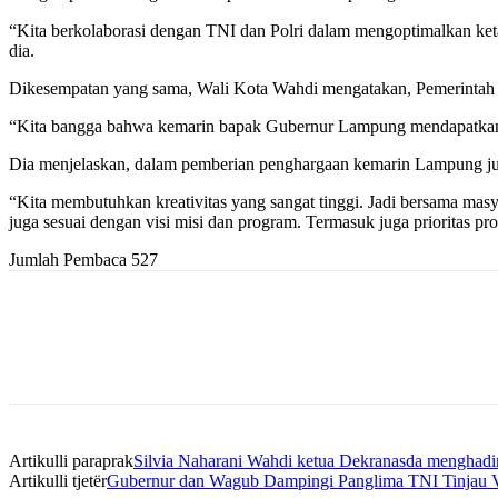
“Kita berkolaborasi dengan TNI dan Polri dalam mengoptimalkan keta
dia.
Dikesempatan yang sama, Wali Kota Wahdi mengatakan, Pemerintah se
“Kita bangga bahwa kemarin bapak Gubernur Lampung mendapatkan abd
Dia menjelaskan, dalam pemberian penghargaan kemarin Lampung juga
“Kita membutuhkan kreativitas yang sangat tinggi. Jadi bersama masya
juga sesuai dengan visi misi dan program. Termasuk juga prioritas pro
Jumlah Pembaca
527
Artikulli paraprak
Silvia Naharani Wahdi ketua Dekranasda menghadir
Artikulli tjetër
Gubernur dan Wagub Dampingi Panglima TNI Tinjau V