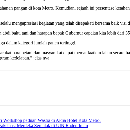
hanan pangan di kota Metro. Kemudian, sejauh ini persentase ketahana
lalu mengapresiasi kegiatan yang telah disepakati bersama baik visi
i bakti tani dan harapan bapak Gubernur capaian kita lebih dari 350
 dalam kategori jumlah panen tertinggi.
rakat para petani dan masyarakat dapat memanfaatkan lahan secara baik.
gram kedelapan,” jelas nya .
i Workshop paduan Wastra di Aidia Hotel Kota Metro.
aksinasi Merdeka Serentak di UIN Raden Intan