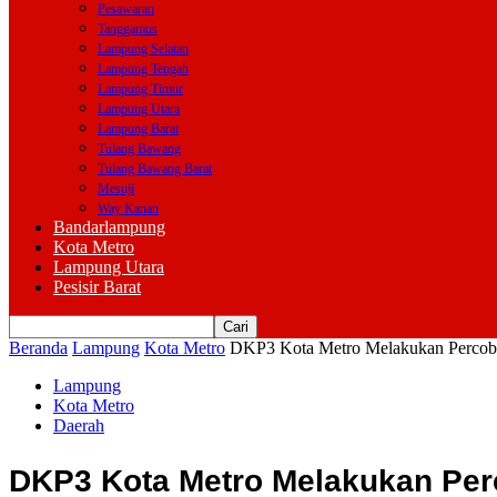
Pesawaran
Tanggamus
Lampung Selatan
Lampung Tengah
Lampung Timur
Lampung Utara
Lampung Barat
Tulang Bawang
Tulang Bawang Barat
Mesuji
Way Kanan
Bandarlampung
Kota Metro
Lampung Utara
Pesisir Barat
Beranda
Lampung
Kota Metro
DKP3 Kota Metro Melakukan Percoba
Lampung
Kota Metro
Daerah
DKP3 Kota Metro Melakukan Per