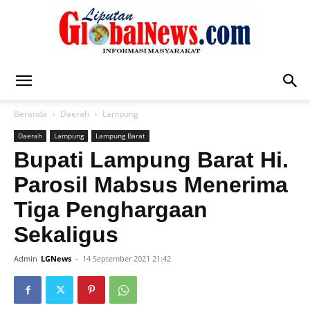
Liputan
Beranda
Daerah
Lampung
Daerah
Lampung
Lampung Barat
Global
Bupati Lampung Barat Hi.
Parosil Mabsus Menerima
Tiga Penghargaan
News
Sekaligus
Admin
LGNews
-
14 September 2021 21:42