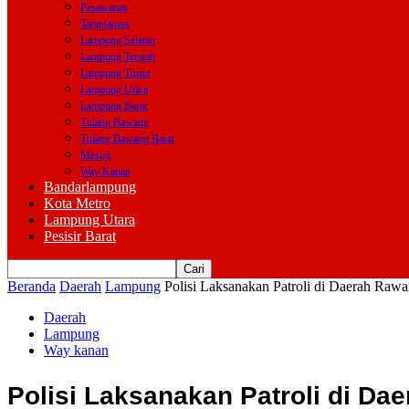
Pesawaran
Tanggamus
Lampung Selatan
Lampung Tengah
Lampung Timur
Lampung Utara
Lampung Barat
Tulang Bawang
Tulang Bawang Barat
Mesuji
Way Kanan
Bandarlampung
Kota Metro
Lampung Utara
Pesisir Barat
Beranda
Daerah
Lampung
Polisi Laksanakan Patroli di Daerah Raw
Daerah
Lampung
Way kanan
Polisi Laksanakan Patroli di Da