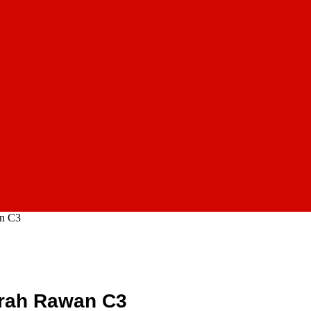
an C3
erah Rawan C3