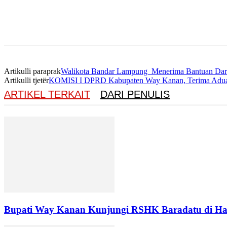
Artikulli paraprak
Walikota Bandar Lampung Menerima Bantuan Da
Artikulli tjetër
KOMISI I DPRD Kabupaten Way Kanan, Terima Adua
ARTIKEL TERKAIT
DARI PENULIS
Bupati Way Kanan Kunjungi RSHK Baradatu di Har