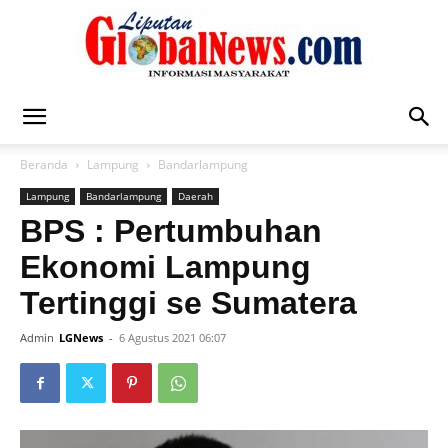
Liputan
Beranda
Lampung
Bandarlampung
Lampung
Bandarlampung
Daerah
Global
BPS : Pertumbuhan
Ekonomi Lampung
Tertinggi se Sumatera
News
Admin
LGNews
-
6 Agustus 2021 06:07