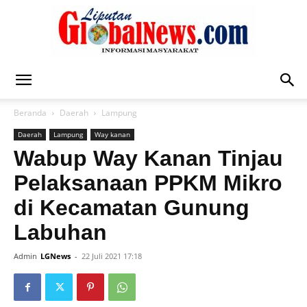
Liputan
Beranda
Daerah
Lampung
Daerah
Lampung
Way kanan
Global
Wabup Way Kanan Tinjau
Pelaksanaan PPKM Mikro
di Kecamatan Gunung
News
Labuhan
Admin
LGNews
-
22 Juli 2021 17:18