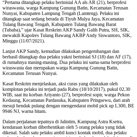
“Pertama ditangkap pelaku berinisial AA als AR (21), berprofesi
wiraswasta, warga Kampung Gunung Batin, Kecamatan Terusan
Nunyai, Kabupaten Lampung Tengah (Lamteng). Pelaku ini
ditangkap saat sedang berada di Tiyuh Mulya Jaya, Kecamatan
Tulang Bawang Tengah, Kabupaten Tulang Bawang Barat
(Tubaba),” ujar Kasat Reskrim AKP Sandy Galih Putra, SH, SIK,
mewakili Kapolres Tulang Bawang AKBP Andy Siswantoro, SIK,
Minggu (11/07/2021).
Lanjut AKP Sandy, kemudian dilakukan pengembangan dan
berhasil ditangkap dua pelaku yakni berinisial SJ (18) dan AF (17),
di rumahnya masing-masing. Dua pelaku ini sama-sama berprofesi
wiraswasta dan merupakan warga Kampung Gunung Batin,
Kecamatan Terusan Nunyai.
Kasat Reskrim menjelaskan, aksi curas yang dilakukan oleh
komplotan pelaku ini terjadi pada Rabu (18/10/2017), pukul 02.30
WIB, saat itu korban Ariyanto (27), berprofesi sopir, warga Pekon
Kedaung, Kecamatan Pardasuka, Kabupaten Pringsewu, dari arah
mesuji hendak pulang dengan mengendarai mobil pick up L300, BE
9946 NJ, warna hitam.
Dalam perjalanan tepatnya di Jalintim, Kampung Astra Ksetra,
kendaraan korban diberhentikan oleh 5 orang pelaku yang tidak
dikenal. Salah satu pelaku ambil kunci kontak mobil, dua pelaku