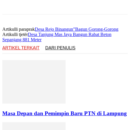
Artikulli paraprak
Desa Rejo Binangun”Bagun Gorong-Gorong
Artikulli tjetër
Desa Tanjung Mas Jaya Bangun Rabat Beton
Sepanjang 881 Meter
ARTIKEL TERKAIT
DARI PENULIS
Masa Depan dan Pemimpin Baru PTN di Lampung