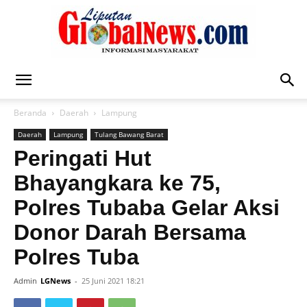
Liputan
Beranda
Daerah
Lampung
Daerah
Lampung
Tulang Bawang Barat
Global
Peringati Hut
Bhayangkara ke 75,
Polres Tubaba Gelar Aksi
News
Donor Darah Bersama
Polres Tuba
Admin
LGNews
-
25 Juni 2021 18:21