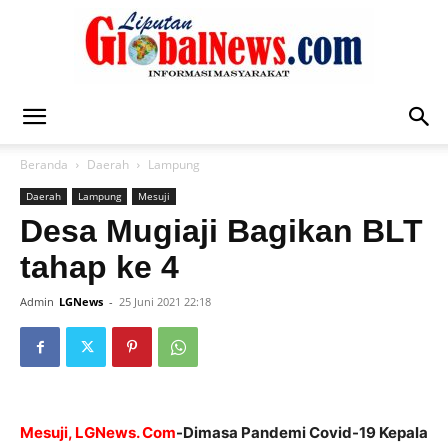
Liputan
Beranda
Daerah
Lampung
Daerah
Lampung
Mesuji
Global
Desa Mugiaji Bagikan BLT
tahap ke 4
Admin
LGNews
-
25 Juni 2021 22:18
News
Mesuji, LGNews. Com
-Dimasa Pandemi Covid-19 Kepala