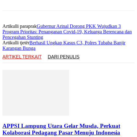
Artikulli paraprak
Gubernur Arinal Dorong PKK Wujudkan 3
Program Prioritas: Penanganan Covid-19, Keluarga Berencana dan
Pencegahan Stunting
Artikulli tjetër
Berhasil Ungkap Kasus C3, Polres Tubaba Banjir
Karangan Bunga
ARTIKEL TERKAIT
DARI PENULIS
APPSI Lampung Utara Gelar Musda, Perkuat
Kolaborasi Pedagang Pasar Menuju Indonesia