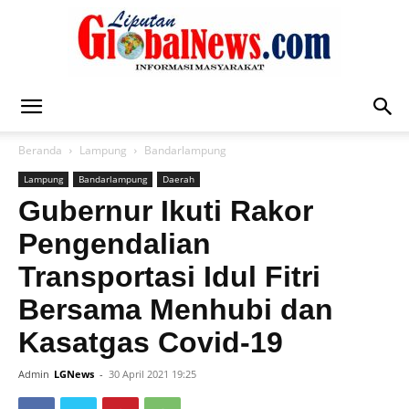
Liputan
Beranda
Lampung
Bandarlampung
Lampung
Bandarlampung
Daerah
Global
Gubernur Ikuti Rakor
Pengendalian
Transportasi Idul Fitri
News
Bersama Menhubi dan
Kasatgas Covid-19
Admin
LGNews
-
30 April 2021 19:25