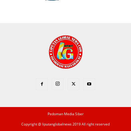
Pedoman Media Siber
Copyright @ liputanglobalnews 2019 All right reserved