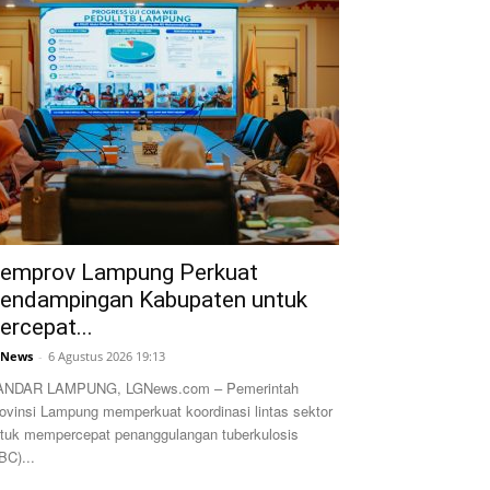
emprov Lampung Perkuat
endampingan Kabupaten untuk
ercepat...
GNews
-
6 Agustus 2026 19:13
ANDAR LAMPUNG, LGNews.com – Pemerintah
ovinsi Lampung memperkuat koordinasi lintas sektor
tuk mempercepat penanggulangan tuberkulosis
BC)...