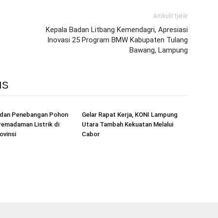
Artikulli tjetër
Kepala Badan Litbang Kemendagri, Apresiasi
Inovasi 25 Program BMW Kabupaten Tulang
Bawang, Lampung
IS
r dan Penebangan Pohon
Gelar Rapat Kerja, KONI Lampung
emadaman Listrik di
Utara Tambah Kekuatan Melalui
ovinsi
Cabor