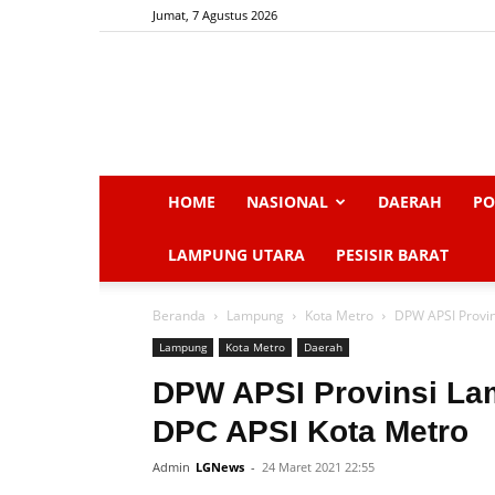
Jumat, 7 Agustus 2026
HOME
NASIONAL
DAERAH
PO
LAMPUNG UTARA
PESISIR BARAT
Beranda
Lampung
Kota Metro
DPW APSI Provi
Lampung
Kota Metro
Daerah
DPW APSI Provinsi La
DPC APSI Kota Metro
Admin
LGNews
-
24 Maret 2021 22:55