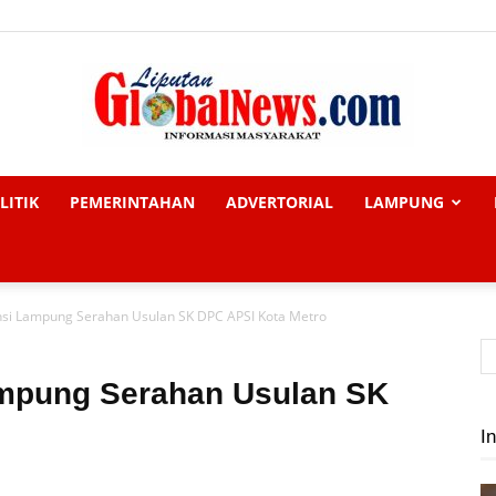
LITIK
PEMERINTAHAN
ADVERTORIAL
LAMPUNG
Liputan
nsi Lampung Serahan Usulan SK DPC APSI Kota Metro
Global
mpung Serahan Usulan SK
In