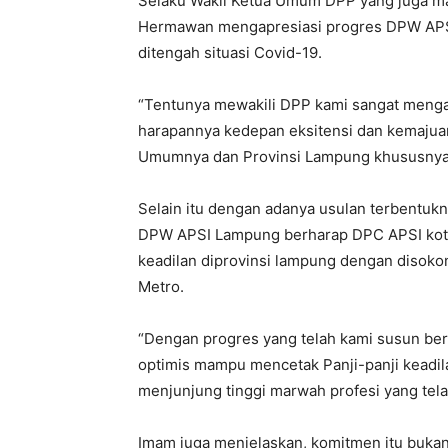
Selaku Wakil Ketua Umum DPP yang juga m
Hermawan mengapresiasi progres DPW APS
ditengah situasi Covid-19.
“Tentunya mewakili DPP kami sangat meng
harapannya kedepan eksitensi dan kemajua
Umumnya dan Provinsi Lampung khususnya
Selain itu dengan adanya usulan terbentukn
DPW APSI Lampung berharap DPC APSI kota m
keadilan diprovinsi lampung dengan disoko
Metro.
“Dengan progres yang telah kami susun be
optimis mampu mencetak Panji-panji keadil
menjunjung tinggi marwah profesi yang tel
Imam juga menjelaskan, komitmen itu bukan