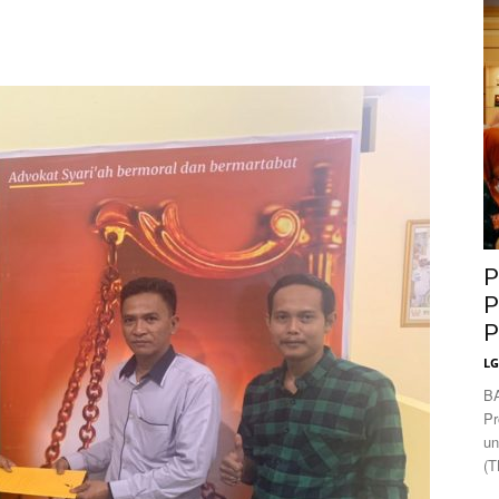
News
P
P
P
L
B
Pr
un
(T