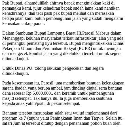
Pak Bupati, alhamdulillah ahirnya bapak menginjakkan kaki di
pemangku kami, jujur kehadiran bapak sudah lama kami nantikan
kehadirannya, dan tadi pasti pak bupati melihat dan merasakan
betapa jalan kami butuh pembangunan jalan yang sudah mengalami
kerusakan cukup parah.
Dalam Sambutan Bupati Lampung Barat Hi.Parosil Mabsus dalam
Menanggapi keluhan masyarakat terkait infrastruktur jalan yang ada
di pemangku pematang liyu tersebut, Bupati mengintruksikan Dinas
Pekerjaan Umum dan Perumahan Rakyat (PUPR) untuk meninjau
dan mengecek kondisi jalan yang dikeluhkan tersebut untuk segera
ditindaklanjuti.
Untuk Dinas PU, tolong lakukan pengecekan dan segara
ditindaklanjuti.
Pada kesempatan itu, Parosil juga memberikan bantuan kelengkapan
sarana ibadah yang berupa ambal, jam dinding digital serta bantuan
dana sebesar Rp.5.000.000., dan keramik untuk pembangunan
masjid setempat. Tak hanya itu, Ia juga memberikan santunan
kepada anak yatim/piatu di pekon setempat.
Bantuan tersebut merupakan salah satu wujud implementasi dari
program ke 7 (tujuh) yaitu Peningkatan Iman dan Taqwa. Selain itu,
safari Jum’at tersebut ditutup dengan penanaman pohon buah oleh