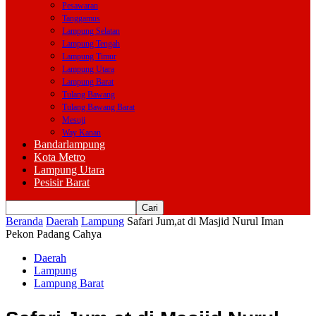
Pesawaran
Tanggamus
Lampung Selatan
Lampung Tengah
Lampung Timur
Lampung Utara
Lampung Barat
Tulang Bawang
Tulang Bawang Barat
Mesuji
Way Kanan
Bandarlampung
Kota Metro
Lampung Utara
Pesisir Barat
Beranda
Daerah
Lampung
Safari Jum,at di Masjid Nurul Iman
Pekon Padang Cahya
Daerah
Lampung
Lampung Barat