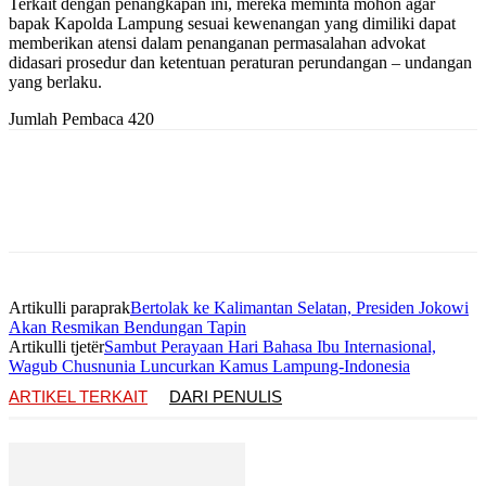
Terkait dengan penangkapan ini, mereka meminta mohon agar
bapak Kapolda Lampung sesuai kewenangan yang dimiliki dapat
memberikan atensi dalam penanganan permasalahan advokat
didasari prosedur dan ketentuan peraturan perundangan – undangan
yang berlaku.
Jumlah Pembaca
420
Artikulli paraprak
Bertolak ke Kalimantan Selatan, Presiden Jokowi
Akan Resmikan Bendungan Tapin
Artikulli tjetër
Sambut Perayaan Hari Bahasa Ibu Internasional,
Wagub Chusnunia Luncurkan Kamus Lampung-Indonesia
ARTIKEL TERKAIT
DARI PENULIS