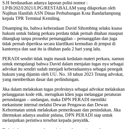
S.H berdasarkan adanya laporan polisi nomor :
LP/B/202/I/2021/LPG/RESTABALAM yang dilaporkan oleh
Najihun Hanifah ASN Dinas Perhubungan Kota Bandarlampung
kepala TPR Terminal Kemiling.
Disamping itu, bahwa keberadaan David Sihombing selaku kuasa
hukum untuk bidang perkara perdata tidak pernah ditahan maupun
ditangkap tanpa prosedur pemanggilan – pemanggilan dan juga
tidak pernah diperiksa secara klarifikasi kemudian di jemput di
kantornya dan saat itu ia ditahan pada 2 hari yang lalu.
PERADI sendiri tidak ingin masuk kedalam materi perkara, namun
untuk mengulangi bahwa David dalam menjalan tugas nya sebagai
advokat itu sendiri sudah menjadi keberadaannya sebagai penegak
hukum yang dijamin oleh UU. No. 18 tahun 2023 Tetang advokat,
yang memberikan dasar dan perlindungan.
Jika dalam melakukan tugas profesinya sebagai advokat melakukan
pelanggaran kode etik, merugikan klien juga melanggar peraturan
perundangan – undangan, maka DPN PERADI memiliki
mekanisme internal melalui Dewan Pengawas dan Dewan
Kehormatan untuk melakukan pemeriksaan dan penindakan. Jika
ditemukan adanya analisir pidana, DPN PERADI siap untuk
melanjutkan peristiwa tersebut kepada penyidik.