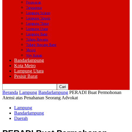
Pesawaran
Tanggamus
Lampung Selatan
Lampung Tengah
Lampung Timur
Lampung Utara
Lampung Barat
Tulang Bawang
Tulang Bawang Barat
Mesuji
Way Kanan
Bandarlampung
Kota Metro
Lampung Utara
Pesisir Barat
Beranda
Lampung
Bandarlampung
PERADI Buat Permohonan
Atensi atas Penahanan Seorang Advokat
Lampung
Bandarlampung
Daerah