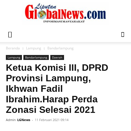
Liputan
Beranda
Lampung
Bandarlampung
Lampung
Bandarlampung
Daerah
Global
Ketua Komisi III, DPRD
Provinsi Lampung,
Ikhwan Fadil
News
Ibrahim.Harap Perda
Zonasi Selesai 2021
Admin
LGNews
-
11 Februari 2021 09:14