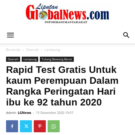
Liputan
Beranda
Daerah
Lampung
Daerah
Lampung
Tulang Bawang Barat
Global
Rapid Test Gratis Untuk
kaum Perempuan Dalam
Rangka Peringatan Hari
News
ibu ke 92 tahun 2020
Admin
LGNews
-
15 Desember 2020 19:57