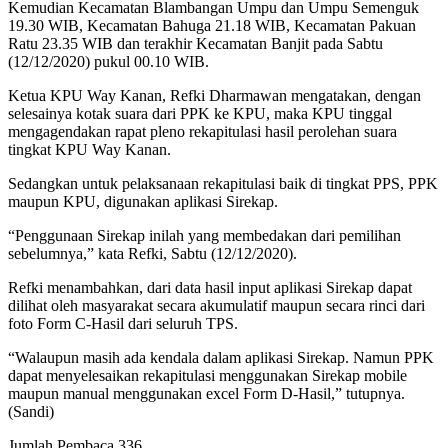
Kemudian Kecamatan Blambangan Umpu dan Umpu Semenguk
19.30 WIB, Kecamatan Bahuga 21.18 WIB, Kecamatan Pakuan
Ratu 23.35 WIB dan terakhir Kecamatan Banjit pada Sabtu
(12/12/2020) pukul 00.10 WIB.
Ketua KPU Way Kanan, Refki Dharmawan mengatakan, dengan
selesainya kotak suara dari PPK ke KPU, maka KPU tinggal
mengagendakan rapat pleno rekapitulasi hasil perolehan suara
tingkat KPU Way Kanan.
Sedangkan untuk pelaksanaan rekapitulasi baik di tingkat PPS, PPK
maupun KPU, digunakan aplikasi Sirekap.
“Penggunaan Sirekap inilah yang membedakan dari pemilihan
sebelumnya,” kata Refki, Sabtu (12/12/2020).
Refki menambahkan, dari data hasil input aplikasi Sirekap dapat
dilihat oleh masyarakat secara akumulatif maupun secara rinci dari
foto Form C-Hasil dari seluruh TPS.
“Walaupun masih ada kendala dalam aplikasi Sirekap. Namun PPK
dapat menyelesaikan rekapitulasi menggunakan Sirekap mobile
maupun manual menggunakan excel Form D-Hasil,” tutupnya.
(Sandi)
Jumlah Pembaca
336