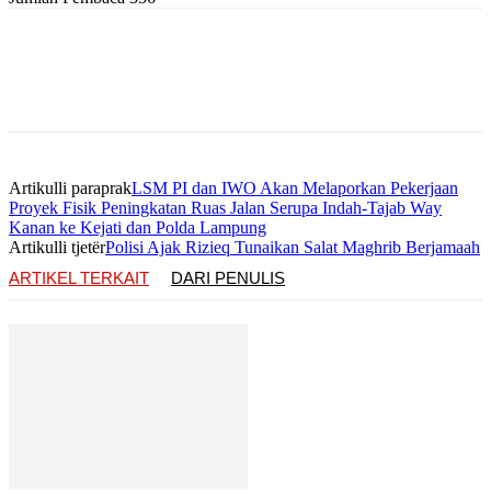
Artikulli paraprak
LSM PI dan IWO Akan Melaporkan Pekerjaan
Proyek Fisik Peningkatan Ruas Jalan Serupa Indah-Tajab Way
Kanan ke Kejati dan Polda Lampung
Artikulli tjetër
Polisi Ajak Rizieq Tunaikan Salat Maghrib Berjamaah
ARTIKEL TERKAIT
DARI PENULIS