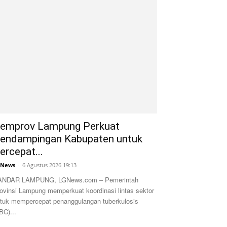
emprov Lampung Perkuat
endampingan Kabupaten untuk
ercepat...
GNews
-
6 Agustus 2026 19:13
ANDAR LAMPUNG, LGNews.com – Pemerintah
ovinsi Lampung memperkuat koordinasi lintas sektor
tuk mempercepat penanggulangan tuberkulosis
BC)...