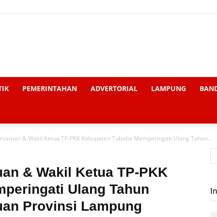
Liputan
TIK
PEMERINTAHAN
ADVERTORIAL
LAMPUNG
BAN
satuan & Wakil Ketua TP-PKK Kabupaten Tubaba Memperingati Ulang Tahun...
Global
uan & Wakil Ketua TP-PKK
peringati Ulang Tahun
In
uan Provinsi Lampung
News