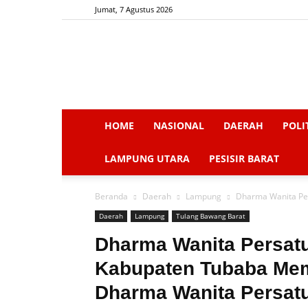
Jumat, 7 Agustus 2026
HOME
NASIONAL
DAERAH
POLI
LAMPUNG UTARA
PESISIR BARAT
Beranda
Daerah
Lampung
Dharma Wanita Per
Daerah
Lampung
Tulang Bawang Barat
Dharma Wanita Persat
Kabupaten Tubaba Mem
Dharma Wanita Persat