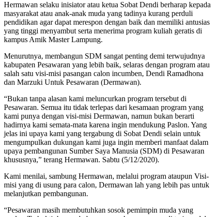
Hermawan selaku inisiator atau ketua Sobat Dendi berharap kepada
masyarakat atau anak-anak muda yang tadinya kurang perduli
pendidikan agar dapat merespon dengan baik dan memiliki antusias
yang tinggi menyambut serta menerima program kuliah geratis di
kampus Amik Master Lampung.
Menurutnya, membangun SDM sangat penting demi terwujudnya
kabupaten Pesawaran yang lebih baik, selaras dengan program atau
salah satu visi-misi pasangan calon incumben, Dendi Ramadhona
dan Marzuki Untuk Pesawaran (Dermawan).
“Bukan tanpa alasan kami meluncurkan program tersebut di
Pesawaran. Semua itu tidak terlepas dari kesamaan program yang
kami punya dengan visi-misi Dermawan, namun bukan berarti
hadirnya kami semata-mata karena ingin mendukung Paslon. Yang
jelas ini upaya kami yang tergabung di Sobat Dendi selain untuk
mengumpulkan dukungan kami juga ingin memberi manfaat dalam
upaya pembangunan Sumber Saya Manusia (SDM) di Pesawaran
khususnya,” terang Hermawan. Sabtu (5/12/2020).
Kami menilai, sambung Hermawan, melalui program ataupun Visi-
misi yang di usung para calon, Dermawan lah yang lebih pas untuk
melanjutkan pembangunan.
“Pesawaran masih membutuhkan sosok pemimpin muda yang