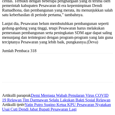
cerdas. Terbukti dengan beberapa penghargaan yang di terima oleh
pemerintah kabupaten Pesawaran di era kepemimpinan Dendi
Ramadhona, dan pembangunan yang merata, itu menunjukkan salah
satu keberhasilan di periode pertama,” tambahnya.
Lanjut dia, Pesawaran belum membutuhkan pembangunan seperti
gedung-gedung yang tinggi, tetapi Pesawaran harus melakukan
pemerataan pembangunan serta peningkatan SDM agar dapat saling
menunjang dan terintegrasi dengan program-program yang lain guna
terciptanya Pesawaran yang lebih baik, pungkasnya.(Deva)
Jumlah Pembaca
318
Artikulli paraprak
Demi Menjaga Wabah Penularan Virus COVID
19 Relawan Tim Darmawan Selalu Lakukan Bakti Sosial Relawan
Artikulli tjetër
Yatin Putro Sugino Ketua KPU Pesawaran Nyatakan
Usai Cuti Dendi Jabat Bupati Pesawaran Lagi