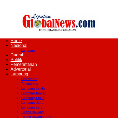
Home
Liputan
Nasional
Lampung
Daerah
Politik
Pemerintahan
Global
Advertorial
Lampung
Pesawaran
Tanggamus
Lampung Selatan
News
Lampung Tengah
Lampung Timur
Lampung Utara
Lampung Barat
Tulang Bawang
Tulang Bawang Barat