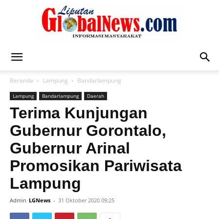
Liputan
Beranda
Lampung
Bandarlampung
Lampung
Bandarlampung
Daerah
Global
Terima Kunjungan
Gubernur Gorontalo,
Gubernur Arinal
News
Promosikan Pariwisata
Lampung
Admin
LGNews
-
31 Oktober 2020 09:25