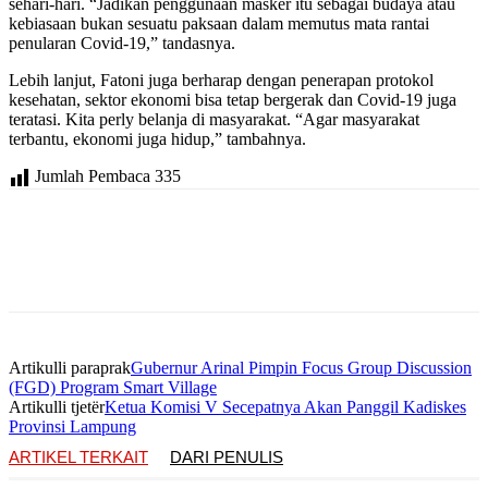
sehari-hari. “Jadikan penggunaan masker itu sebagai budaya atau
kebiasaan bukan sesuatu paksaan dalam memutus mata rantai
penularan Covid-19,” tandasnya.
Lebih lanjut, Fatoni juga berharap dengan penerapan protokol
kesehatan, sektor ekonomi bisa tetap bergerak dan Covid-19 juga
teratasi. Kita perly belanja di masyarakat. “Agar masyarakat
terbantu, ekonomi juga hidup,” tambahnya.
Jumlah Pembaca
335
Artikulli paraprak
Gubernur Arinal Pimpin Focus Group Discussion
(FGD) Program Smart Village
Artikulli tjetër
Ketua Komisi V Secepatnya Akan Panggil Kadiskes
Provinsi Lampung
ARTIKEL TERKAIT
DARI PENULIS