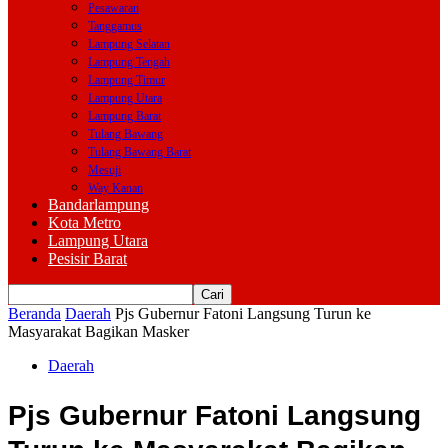
Pesawaran
Tanggamus
Lampung Selatan
Lampung Tengah
Lampung Timur
Lampung Utara
Lampung Barat
Tulang Bawang
Tulang Bawang Barat
Mesuji
Way Kanan
Bandarlampung
Kota Metro
Lampung Utara
Pesisir Barat
Beranda
Daerah
Pjs Gubernur Fatoni Langsung Turun ke
Masyarakat Bagikan Masker
Daerah
Pjs Gubernur Fatoni Langsung