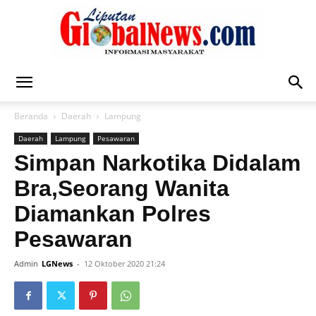
Liputan
Beranda
Daerah
Lampung
Daerah
Lampung
Pesawaran
Global
Simpan Narkotika Didalam
Bra,Seorang Wanita
Diamankan Polres
News
Pesawaran
Admin
LGNews
-
12 Oktober 2020 21:24