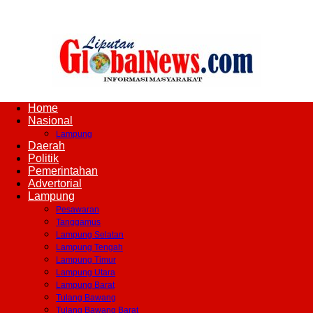
Home
Liputan
Nasional
Lampung
Daerah
Politik
Pemerintahan
Global
Advertorial
Lampung
Pesawaran
Tanggamus
Lampung Selatan
News
Lampung Tengah
Lampung Timur
Lampung Utara
Lampung Barat
Tulang Bawang
Tulang Bawang Barat