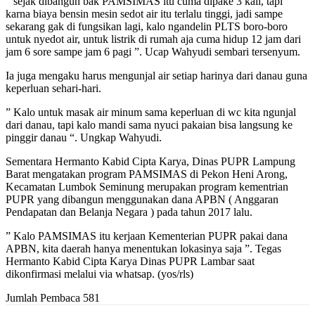
” sejak dibangun bak PAMSIMAS itu cuma dipake 3 kali, tapi
karna biaya bensin mesin sedot air itu terlalu tinggi, jadi sampe
sekarang gak di fungsikan lagi, kalo ngandelin PLTS boro-boro
untuk nyedot air, untuk listrik di rumah aja cuma hidup 12 jam dari
jam 6 sore sampe jam 6 pagi ”. Ucap Wahyudi sembari tersenyum.
Ia juga mengaku harus mengunjal air setiap harinya dari danau guna
keperluan sehari-hari.
” Kalo untuk masak air minum sama keperluan di wc kita ngunjal
dari danau, tapi kalo mandi sama nyuci pakaian bisa langsung ke
pinggir danau “. Ungkap Wahyudi.
Sementara Hermanto Kabid Cipta Karya, Dinas PUPR Lampung
Barat mengatakan program PAMSIMAS di Pekon Heni Arong,
Kecamatan Lumbok Seminung merupakan program kementrian
PUPR yang dibangun menggunakan dana APBN ( Anggaran
Pendapatan dan Belanja Negara ) pada tahun 2017 lalu.
” Kalo PAMSIMAS itu kerjaan Kementerian PUPR pakai dana
APBN, kita daerah hanya menentukan lokasinya saja ”. Tegas
Hermanto Kabid Cipta Karya Dinas PUPR Lambar saat
dikonfirmasi melalui via whatsap. (yos/rls)
Jumlah Pembaca
581