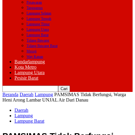
Pesawaran
Tanggamus
Lampung Selatan
Lampung Tengah
Lampung Timur
Lampung Utara
Lampung Barat
Tulang Bawang
Tulang Bawang Barat
Mesuji
Way Kanan
Bandarlampung
Kota Metro
Lampung Utara
Pesisir Barat
Beranda
Daerah
Lampung
PAMSIMAS Tidak Berfungsi, Warga
Heni Arong Lambar UNJAL Air Dari Danau
Daerah
Lampung
Lampung Barat