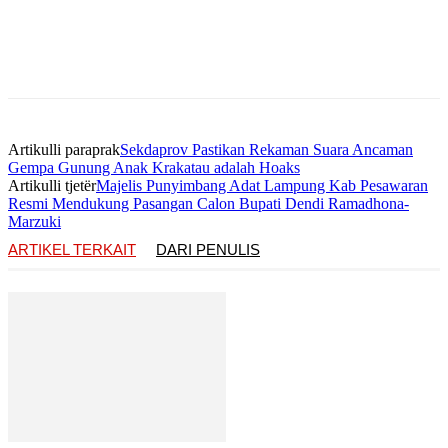
Artikulli paraprak
Sekdaprov Pastikan Rekaman Suara Ancaman
Gempa Gunung Anak Krakatau adalah Hoaks
Artikulli tjetër
Majelis Punyimbang Adat Lampung Kab Pesawaran
Resmi Mendukung Pasangan Calon Bupati Dendi Ramadhona-
Marzuki
ARTIKEL TERKAIT
DARI PENULIS