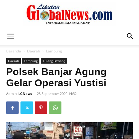
Liputan
Beranda
Daerah
Lampung
Daerah
Lampung
Tulang Bawang
Global
Polsek Banjar Agung
Gelar Operasi Yustisi
Admin
LGNews
-
23 September 2020 14:32
News