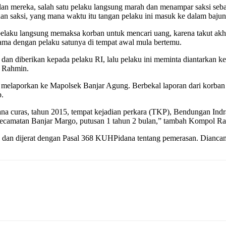
jalan mereka, salah satu pelaku langsung marah dan menampar saksi s
saksi, yang mana waktu itu tangan pelaku ini masuk ke dalam bajun
pelaku langsung memaksa korban untuk mencari uang, karena takut akh
sama dengan pelaku satunya di tempat awal mula bertemu.
an diberikan kepada pelaku RI, lalu pelaku ini meminta diantarkan k
l Rahmin.
 melaporkan ke Mapolsek Banjar Agung. Berbekal laporan dari korban 
p.
idana curas, tahun 2015, tempat kejadian perkara (TKP), Bendungan I
camatan Banjar Margo, putusan 1 tahun 2 bulan,” tambah Kompol R
ng dan dijerat dengan Pasal 368 KUHPidana tentang pemerasan. Diancam