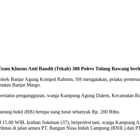
eam Khusus Anti Bandit (Tekab) 308 Polres Tulang Bawang berh
ek Banjar Agung Kompol Rahmin, SH mengatakan, pelaku pemerasan te
amatan Banjar Margo.
24), berstatus pengangguran, warga Kampung Agung Dalem, Kecamatan
 barang bukti (BB) berupa uang tunai sebanyak Rp. 200 Ribu.
kul 15.00 WIB, korban Sukiman (37), berprofesi tani, warga Kampung
lintas di jalan antara PT. Bangun Nusa Indah Lampung (BNIL) dan PT