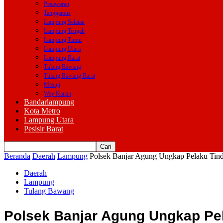
Pesawaran
Tanggamus
Lampung Selatan
Lampung Tengah
Lampung Timur
Lampung Utara
Lampung Barat
Tulang Bawang
Tulang Bawang Barat
Mesuji
Way Kanan
Bandarlampung
Kota Metro
Lampung Utara
Pesisir Barat
Beranda
Daerah
Lampung
Polsek Banjar Agung Ungkap Pelaku Tin
Daerah
Lampung
Tulang Bawang
Polsek Banjar Agung Ungkap Pe