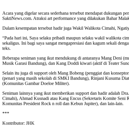
Acara yang digelar secara sederhana tersebut mendapat dukungan pen
SaktiNews.com. Atraksi art performance yang dilakukan Bahar Malak
Dalam kesempatan tersebut hadir juga Wakil Walikota Cimahi, Ngati
“Pada hari ini, Saya selaku pribadi maupun selaku wakil walikota 
sekaligus. Ini bagi saya sangat mengapresiasi dan kagum sekali deng
teks.
Beberapa seniman yang ikut mendukung di antaranya Mang Deni (musi
Musik Garasi Bandung), dan Kang Doddi kiwari (aktif di Teater Sun
Selain itu juga di support oleh Mang Bobeng (penggiat dan konsept
(penari yang masih sekolah di SMKI Bandung), Rinjani Kusuma Diatn
(Komunitas Gambar Doeloe Militer).
Seniman lainnya yang ikut memberikan support dan hadir adalah D
Cimahi), Ahmad Kusnadi atau Kang Encus (Sekretaris Komite Seni Ru
Komunitas President Rock n roll dan Kebun Jupiter), dan lain-lain.
***
Kontributor: JHK