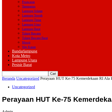
Pesawaran
Tanggamus
Lampung Selatan
Lampung Tengah
Lampung Timur
Lampung Utara
Lampung Barat
Tulang Bawang
Tulang Bawang Barat
Mesuji
Way Kanan
Bandarlampung
Kota Metro
Lampung Utara
Pesisir Barat
Beranda
Uncategorized
Perayaan HUT Ke-75 Kemerdekaan RI Ala P
Uncategorized
Perayaan HUT Ke-75 Kemerdekaa
Admin