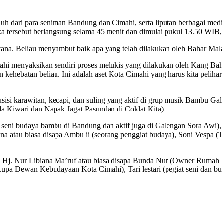
uh dari para seniman Bandung dan Cimahi, serta liputan berbagai med
a tersebut berlangsung selama 45 menit dan dimulai pukul 13.50 WIB,
yana. Beliau menyambut baik apa yang telah dilakukan oleh Bahar Mal
cimahi menyaksikan sendiri proses melukis yang dilakukan oleh Kang B
an kehebatan beliau. Ini adalah aset Kota Cimahi yang harus kita pel
si karawitan, kecapi, dan suling yang aktif di grup musik Bambu Gal
da Kiwari dan Napak Jagat Pasundan di Coklat Kita).
or seni budaya bambu di Bandung dan aktif juga di Galengan Sora Awi
a atau biasa disapa Ambu ii (seorang penggiat budaya), Soni Vespa (
ra. Hj. Nur Libiana Ma’ruf atau biasa disapa Bunda Nur (Owner Ru
pa Dewan Kebudayaan Kota Cimahi), Tari lestari (pegiat seni dan bu