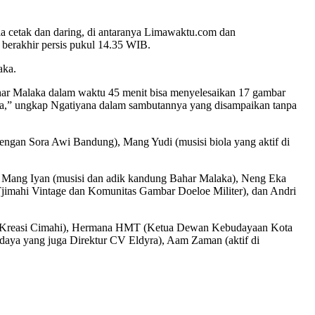
ia cetak dan daring, di antaranya Limawaktu.com dan
 berakhir persis pukul 14.35 WIB.
aka.
ahar Malaka dalam waktu 45 menit bisa menyelesaikan 17 gambar
ihara,” ungkap Ngatiyana dalam sambutannya yang disampaikan tanpa
engan Sora Awi Bandung), Mang Yudi (musisi biola yang aktif di
), Mang Iyan (musisi dan adik kandung Bahar Malaka), Neng Eka
Tjimahi Vintage dan Komunitas Gambar Doeloe Militer), dan Andri
mah Kreasi Cimahi), Hermana HMT (Ketua Dewan Kebudayaan Kota
daya yang juga Direktur CV Eldyra), Aam Zaman (aktif di