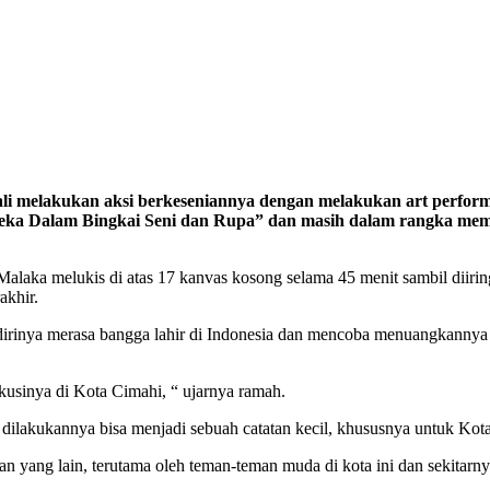
li melakukan aksi berkeseniannya dengan melakukan art perfor
Merdeka Dalam Bingkai Seni dan Rupa” dan masih dalam rangka m
laka melukis di atas 17 kanvas kosong selama 45 menit sambil diirin
akhir.
irinya merasa bangga lahir di Indonesia dan mencoba menuangkannya m
sinya di Kota Cimahi, “ ujarnya ramah.
g dilakukannya bisa menjadi sebuah catatan kecil, khususnya untuk K
an yang lain, terutama oleh teman-teman muda di kota ini dan sekitarn