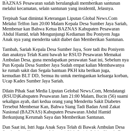
BAZNAS Pesawaran sudah berulangkali memberikan santunan
melalui kecamatan, selain santunan yang insidentil, Jelasnya.
Terpisah Saat dimintai Keterangan Liputan Global News.Com
Melalui Telfon Jam 20:00 Malam Kepala Desa Sumber Jaya Sariah,
Membenar kan Bahwa Ketua BAZNAS Kabupaten Pesawaran
Abdul Hamid, telah Mengunjungi Kediaman Ibu Poniyem Juga
Anak nya yang menderita sakit diabet dan Memberikan Santunan.
Tambah, Sariah Kepala Desa Sumber Jaya, Sore tadi ibu Poniyem
dan anaknya Telah Kami bawah ke RSUD Pesawaran Memakai
Ambulan Desa, guna mendapatkan perawatan Saat ini, Sebelum nya
Pun Kepala Desa Sumber Jaya Sudah empat kalian Membawanya
ke rumah sakit dan Segala bantuan PKH kita berikan juga,
kemudian BLT DD, Semua itu untuk meringankan keluarga korban,
Ucap Kades Sumber Jaya Sariah.
Dilain Pihak Saat Media Liputan Gelobal News.Com, Mendatangi
(RSUD)Kabupaten Pesawaran Jam 21:00 Malam, Bucin (56) suami
sekaligus ayah, dari kedua orang yang Menderita Sakit Diabetes
Tersebut Membenar Kan, Bahwa Siang Tadi Badan Amil Zakat
Nasional (BAZNAS) Kabupaten Pesawaran Abdul Hamid
Berkunjung Kerumah Saya dan Memberikan Santunan.
Dan Saat ini, Istri Juga Anak Saya Telah di Bawak Ambulan Desa