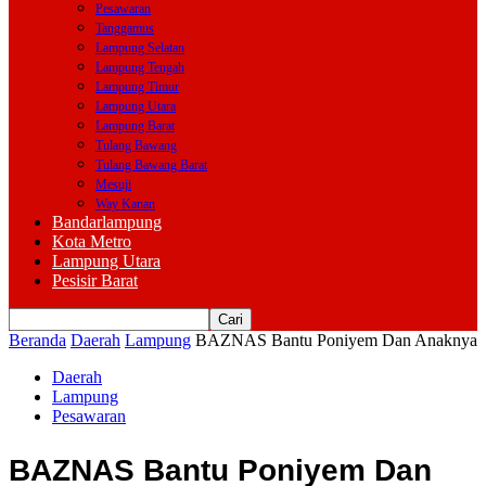
Pesawaran
Tanggamus
Lampung Selatan
Lampung Tengah
Lampung Timur
Lampung Utara
Lampung Barat
Tulang Bawang
Tulang Bawang Barat
Mesuji
Way Kanan
Bandarlampung
Kota Metro
Lampung Utara
Pesisir Barat
Beranda
Daerah
Lampung
BAZNAS Bantu Poniyem Dan Anaknya
Daerah
Lampung
Pesawaran
BAZNAS Bantu Poniyem Dan