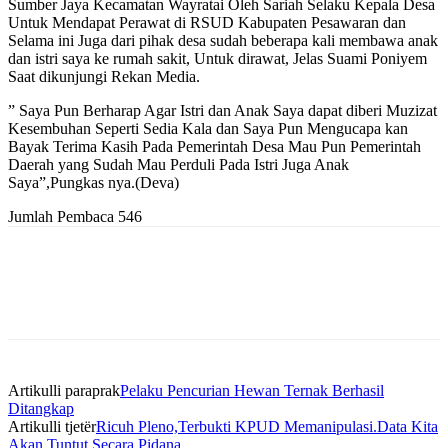
Sumber Jaya Kecamatan Wayratai Oleh Sariah Selaku Kepala Desa
Untuk Mendapat Perawat di RSUD Kabupaten Pesawaran dan
Selama ini Juga dari pihak desa sudah beberapa kali membawa anak
dan istri saya ke rumah sakit, Untuk dirawat, Jelas Suami Poniyem
Saat dikunjungi Rekan Media.
” Saya Pun Berharap Agar Istri dan Anak Saya dapat diberi Muzizat
Kesembuhan Seperti Sedia Kala dan Saya Pun Mengucapa kan
Bayak Terima Kasih Pada Pemerintah Desa Mau Pun Pemerintah
Daerah yang Sudah Mau Perduli Pada Istri Juga Anak
Saya”,Pungkas nya.(Deva)
Jumlah Pembaca
546
Artikulli paraprak
Pelaku Pencurian Hewan Ternak Berhasil
Ditangkap
Artikulli tjetër
Ricuh Pleno,Terbukti KPUD Memanipulasi.Data Kita
Akan Tuntut Secara Pidana