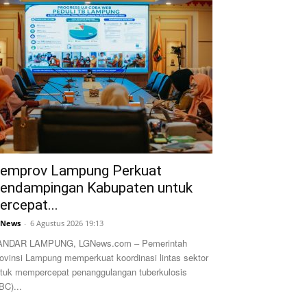
emprov Lampung Perkuat
endampingan Kabupaten untuk
ercepat...
GNews
-
6 Agustus 2026 19:13
ANDAR LAMPUNG, LGNews.com – Pemerintah
ovinsi Lampung memperkuat koordinasi lintas sektor
tuk mempercepat penanggulangan tuberkulosis
BC)...