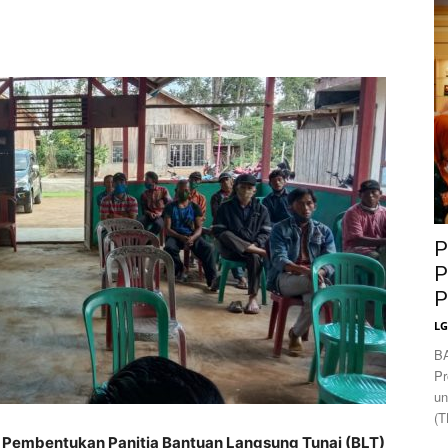
News
P
P
P
L
B
Pr
un
(T
Pembentukan Panitia Bantuan Langsung Tunai (BLT)