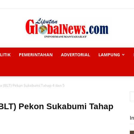
LITIK
PEMERINTAHAN
ADVERTORIAL
LAMPUNG
Liputan
a (BLT) Pekon Sukabumi Tahap 4 dan 5
Global
(BLT) Pekon Sukabumi Tahap
In