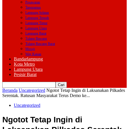
Pesawaran
Tanggamus
Lampung Selatan
Lampung Tengah
Lampung Timur
Lampung Utara
Lampung Barat
Tulang Bawang
Tulang Bawang Barat
Mesuji
Way Kanan
Bandarlampung
Kota Metro
Lampung Utara
Pesisir Barat
Beranda
Uncategorized
Ngotot Tetap Ingin di Laksanakan Pilkades
Serentak. Ratusan Masyarakat Terus Demo ke...
Uncategorized
Ngotot Tetap Ingin di