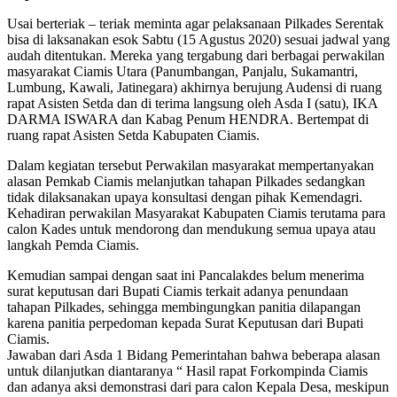
Usai berteriak – teriak meminta agar pelaksanaan Pilkades Serentak
bisa di laksanakan esok Sabtu (15 Agustus 2020) sesuai jadwal yang
audah ditentukan. Mereka yang tergabung dari berbagai perwakilan
masyarakat Ciamis Utara (Panumbangan, Panjalu, Sukamantri,
Lumbung, Kawali, Jatinegara) akhirnya berujung Audensi di ruang
rapat Asisten Setda dan di terima langsung oleh Asda I (satu), IKA
DARMA ISWARA dan Kabag Penum HENDRA. Bertempat di
ruang rapat Asisten Setda Kabupaten Ciamis.
Dalam kegiatan tersebut Perwakilan masyarakat mempertanyakan
alasan Pemkab Ciamis melanjutkan tahapan Pilkades sedangkan
tidak dilaksanakan upaya konsultasi dengan pihak Kemendagri.
Kehadiran perwakilan Masyarakat Kabupaten Ciamis terutama para
calon Kades untuk mendorong dan mendukung semua upaya atau
langkah Pemda Ciamis.
Kemudian sampai dengan saat ini Pancalakdes belum menerima
surat keputusan dari Bupati Ciamis terkait adanya penundaan
tahapan Pilkades, sehingga membingungkan panitia dilapangan
karena panitia perpedoman kepada Surat Keputusan dari Bupati
Ciamis.
Jawaban dari Asda 1 Bidang Pemerintahan bahwa beberapa alasan
untuk dilanjutkan diantaranya “ Hasil rapat Forkompinda Ciamis
dan adanya aksi demonstrasi dari para calon Kepala Desa, meskipun